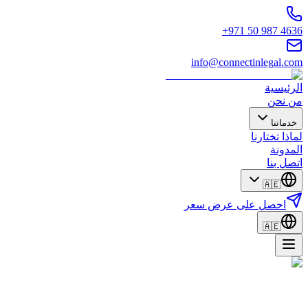
+971 50 987 4636
info@connectinlegal.com
الرئيسية
من نحن
خدماتنا
لماذا تختارنا
المدونة
اتصل بنا
🇦🇪
احصل على عرض سعر
🇦🇪